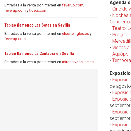
Agenda de
Entradas a la venta por internet en
feverup.com
,
-
Cine de 
feverup.com
y
tiqets.com
-
Noches e
Conciertos
Tablao flamenco Las Setas en Sevilla
-
Teatro: 
Entradas a la venta por internet en
elcorteingles.es
y
-
Programa
feverup.com
-
Mercadill
-
Visitas a
Tablao flamenco La Cantaora en Sevilla
-
Aquópoli
-
Temporad
Entradas a la venta por internet en
mireservaonline.es
Exposicio
-
Exposici
de agosto
-
Exposici
-
Exposici
septiembr
-
Exposició
septiembr
-
Exposici