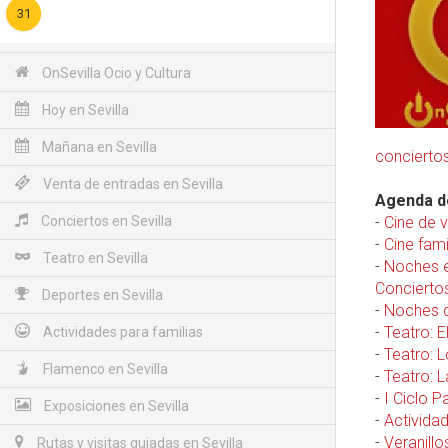
31
OnSevilla Ocio y Cultura
Hoy en Sevilla
Mañana en Sevilla
conciertos
Venta de entradas en Sevilla
Agenda de
Conciertos en Sevilla
-
Cine de 
-
Cine fami
Teatro en Sevilla
-
Noches e
Conciertos
Deportes en Sevilla
-
Noches d
-
Teatro: E
Actividades para familias
-
Teatro: 
Flamenco en Sevilla
-
Teatro: 
-
I Ciclo P
Exposiciones en Sevilla
-
Actividad
-
Veranillo
Rutas y visitas guiadas en Sevilla