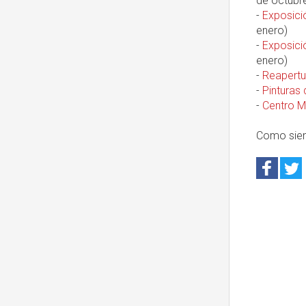
de octubre
-
Exposició
enero)
-
Exposició
enero)
-
Reapertur
-
Pinturas 
-
Centro M
Como sie