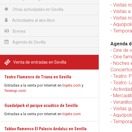
-
Visitas n
Otras actividades en Sevilla
-
Visitas a
-
Visitas n
Actividades al aire libre
-
Aquópoli
-
Temporad
Breves
Agenda de Sevilla
Agenda de
-
Cine de 
-
Cine fami
Venta de entradas en Sevilla
-
Noches e
Conciertos
-
Teatro: 
Teatro Flamenco de Triana en Sevilla
-
Teatro: 
Entradas a la venta por internet en
tiqets.com
y
-
Actividad
feverup.com
-
Mercadill
-
Veranillo
Guadalpark el parque acuático de Sevilla
-
Visitas g
Entradas a la venta por internet en
tiqets.com
-
Aquópoli
-
Temporad
Tablao flamenco El Palacio Andaluz en Sevilla