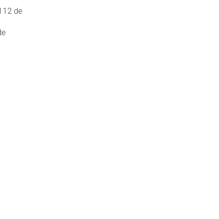
l 12 de
de