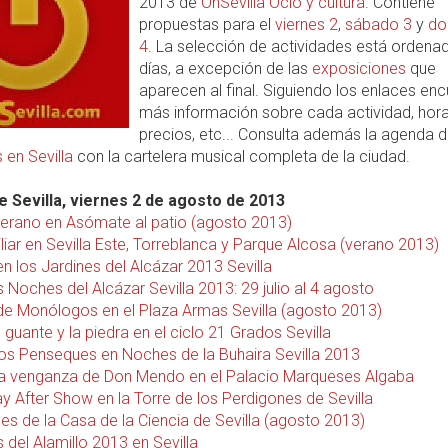
2013 de
OnSevilla Ocio y cultura
. Contiene
propuestas para el
viernes 2
,
sábado 3
y
do
4
. La selección de actividades está ordena
días, a excepción de las
exposiciones
que
aparecen al final. Siguiendo los enlaces en
más información sobre cada actividad, hora
precios, etc... Consulta además la agenda 
 en Sevilla
con la cartelera musical completa de la ciudad.
 Sevilla, viernes 2 de agosto de 2013
verano en Asómate al patio (agosto 2013)
liar en Sevilla Este, Torreblanca y Parque Alcosa (verano 2013)
n los Jardines del Alcázar 2013 Sevilla
 Noches del Alcázar Sevilla 2013: 29 julio al 4 agosto
e Monólogos en el Plaza Armas Sevilla (agosto 2013)
l guante y la piedra en el ciclo 21 Grados Sevilla
Los Penseques en Noches de la Buhaira Sevilla 2013
La venganza de Don Mendo en el Palacio Marqueses Algaba
ay After Show en la Torre de los Perdigones de Sevilla
es de la Casa de la Ciencia de Sevilla (agosto 2013)
s del Alamillo 2013 en Sevilla