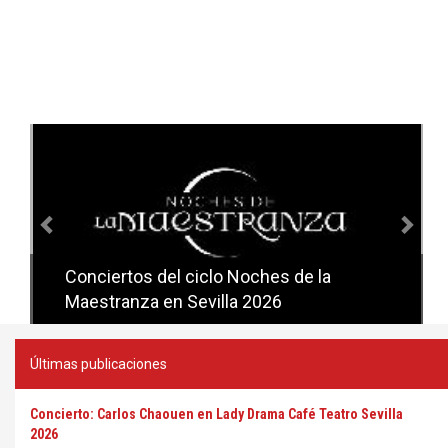
Anterior
Sig
Conciertos del ciclo Noches de la
Conciertos del ciclo Candlelight en
Maestranza en Sevilla 2026
Sevilla
Últimas publicaciones
Concierto: Carlos Chaouen en Lady Drama Café Teatro Sevilla
2026