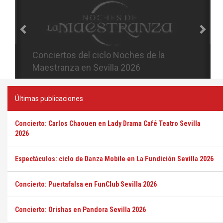
Conciertos del ciclo Candlelight en
Sevilla
Últimas publicaciones
Concierto: Carlos Chaouen en Lady Drama Café Teatro Sevilla
2026
Espectáculos: ciclo de Danza Mobile en La Fundición Sevilla 2026
Concierto: Puertafalsa en FunClub Sevilla 2026
Concierto: Orishas en Pandora Sevilla 2026