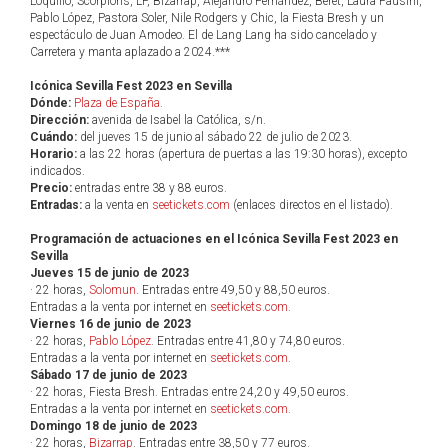
Loquillo, Scorpions, LP, Bizarrap, Alejandro Fernández, Beret, Laura Pausini,
Pablo López, Pastora Soler, Nile Rodgers y Chic, la Fiesta Bresh y un
espectáculo de Juan Amodeo. El de Lang Lang ha sido cancelado y
Carretera y manta aplazado a 2024.***
Icónica Sevilla Fest 2023 en Sevilla
Dónde:
Plaza de España
.
Dirección:
avenida de Isabel la Católica, s/n.
Cuándo:
del jueves 15 de junio al sábado 22 de julio de 2023.
Horario:
a las 22 horas (apertura de puertas a las 19:30 horas), excepto
indicados.
Precio:
entradas entre 38 y 88 euros.
Entradas:
a la venta en
seetickets.com
(enlaces directos en el listado).
Programación de actuaciones en el Icónica Sevilla Fest 2023 en
Sevilla
Jueves 15 de junio de 2023
· 22 horas,
Solomun
. Entradas entre 49,50 y 88,50 euros.
Entradas a la venta por internet en
seetickets.com
.
Viernes 16 de junio de 2023
· 22 horas,
Pablo López
. Entradas entre 41,80 y 74,80 euros.
Entradas a la venta por internet en
seetickets.com
.
Sábado 17 de junio de 2023
· 22 horas, Fiesta Bresh. Entradas entre 24,20 y 49,50 euros.
Entradas a la venta por internet en
seetickets.com
.
Domingo 18 de junio de 2023
· 22 horas,
Bizarrap
. Entradas entre 38,50 y 77 euros.