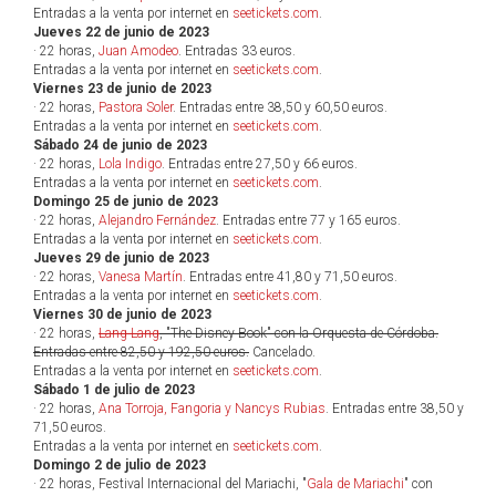
Entradas a la venta por internet en
seetickets.com
.
Jueves 22 de junio de 2023
· 22 horas,
Juan Amodeo
. Entradas 33 euros.
Entradas a la venta por internet en
seetickets.com
.
Viernes 23 de junio de 2023
· 22 horas,
Pastora Soler
. Entradas entre 38,50 y 60,50 euros.
Entradas a la venta por internet en
seetickets.com
.
Sábado 24 de junio de 2023
· 22 horas,
Lola Indigo
. Entradas entre 27,50 y 66 euros.
Entradas a la venta por internet en
seetickets.com
.
Domingo 25 de junio de 2023
· 22 horas,
Alejandro Fernández
. Entradas entre 77 y 165 euros.
Entradas a la venta por internet en
seetickets.com
.
Jueves 29 de junio de 2023
· 22 horas,
Vanesa Martín
. Entradas entre 41,80 y 71,50 euros.
Entradas a la venta por internet en
seetickets.com
.
Viernes 30 de junio de 2023
· 22 horas,
Lang Lang
, "The Disney Book" con la Orquesta de Córdoba.
Entradas entre 82,50 y 192,50 euros.
Cancelado.
Entradas a la venta por internet en
seetickets.com
.
Sábado 1 de julio de 2023
· 22 horas,
Ana Torroja, Fangoria y Nancys Rubias
. Entradas entre 38,50 y
71,50 euros.
Entradas a la venta por internet en
seetickets.com
.
Domingo 2 de julio de 2023
· 22 horas, Festival Internacional del Mariachi, "
Gala de Mariachi
" con