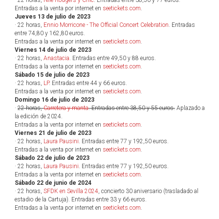
· 22 horas,
Nile Rodgers y Chic
. Entradas entre 38,50 y 77 euros.
Entradas a la venta por internet en
seetickets.com
.
Jueves 13 de julio de 2023
· 22 horas,
Ennio Morricone - The Official Concert Celebration
. Entradas
entre 74,80 y 162,80 euros.
Entradas a la venta por internet en
seetickets.com
.
Viernes 14 de julio de 2023
· 22 horas,
Anastacia
. Entradas entre 49,50 y 88 euros.
Entradas a la venta por internet en
seetickets.com
.
Sábado 15 de julio de 2023
· 22 horas,
LP
. Entradas entre 44 y 66 euros.
Entradas a la venta por internet en
seetickets.com
.
Domingo 16 de julio de 2023
·
22 horas,
Carretera y manta
. Entradas entre 38,50 y 55 euros.
Aplazado a
la edición de 2024.
Entradas a la venta por internet en
seetickets.com
.
Viernes 21 de julio de 2023
· 22 horas,
Laura Pausini
. Entradas entre 77 y 192,50 euros.
Entradas a la venta por internet en
seetickets.com
.
Sábado 22 de julio de 2023
· 22 horas,
Laura Pausini
. Entradas entre 77 y 192,50 euros.
Entradas a la venta por internet en
seetickets.com
.
Sábado 22 de junio de 2024
· 22 horas,
SFDK en Sevilla 2024
, concierto 30 aniversario (trasladado al
estadio de la Cartuja). Entradas entre 33 y 66 euros.
Entradas a la venta por internet en
seetickets.com
.