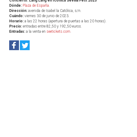
Concierto: Lang Lang en Icónica Sevilla Fest 2023
Dónde:
Plaza de España
.
Dirección:
avenida de Isabel la Católica, s/n.
Cuándo:
viernes 30 de junio de 2023.
Horario:
a las 22 horas (apertura de puertas a las 20 horas).
Precio:
entradas entre 82,50 y 192,50 euros.
Entradas:
a la venta en
seetickets.com
.