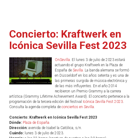
Concierto: Kraftwerk en
Icónica Sevilla Fest 2023
OnSevilla
. El lunes 3 de julio de 2023 estará
actuando el grupo Kraftwerk en la Plaza de
España de
Sevilla
. La banda alemana se formó
en Düsseldorf en los años setenta y es una de
las primeras surgida de música electrónica y
de las más influyentes. En el año 2014
recibieron un Premio Grammy a la carrera
artística (Grammy Lifetime Achievement Award). El concierto pertenece a la
programación de la tercera edición del festival
Icónica Sevilla Fest 2023
.
Consulta la agenda completa de
conciertos en Sevilla
.
Concierto: Kraftwerk en Icónica Sevilla Fest 2023
Dónde:
Plaza de España
.
Dirección:
avenida de Isabel la Católica, s/n.
Cuándo:
lunes 3 de julio de 2023.