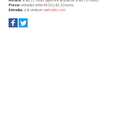
Horario:
a las 22 horas (apertura de puertas a las 20 horas).
Precio:
entradas entre 49,50 y 82,50 euros.
Entradas:
a la venta en
seetickets.com
.