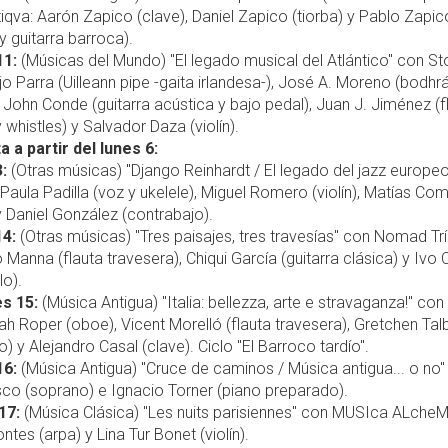
qva: Aarón Zapico (clave), Daniel Zapico (tiorba) y Pablo Zapic
 y guitarra barroca).
11:
(Músicas del Mundo) "El legado musical del Atlántico" con St
jo Parra (Uilleann pipe -gaita irlandesa-), José A. Moreno (bodhr
 John Conde (guitarra acústica y bajo pedal), Juan J. Jiménez (f
y whistles) y Salvador Daza (violín).
ta a partir del lunes 6:
:
(Otras músicas) "Django Reinhardt / El legado del jazz europe
: Paula Padilla (voz y ukelele), Miguel Romero (violín), Matías Co
 y Daniel González (contrabajo).
14:
(Otras músicas) "Tres paisajes, tres travesías" con Nomad Trí
Manna (flauta travesera), Chiqui García (guitarra clásica) y Ivo 
lo).
es 15:
(Música Antigua) "Italia: bellezza, arte e stravaganza!" co
ah Roper (oboe), Vicent Morelló (flauta travesera), Gretchen Tal
o) y Alejandro Casal (clave). Ciclo "El Barroco tardío".
16:
(Música Antigua) "Cruce de caminos / Música antigua... o no"
sco (soprano) e Ignacio Torner (piano preparado).
17:
(Música Clásica) "Les nuits parisiennes" con MUSIca ALcheM
ntes (arpa) y Lina Tur Bonet (violín).