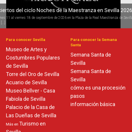
iertos del ciclo Noches de la Maestranza en Sevilla 202
rnes 11 al viernes 18 de septiembre de 2026 en la Plaza de la Real Maestranza de Sevill
[...]
Para conocer Sevilla
Para conocer la Semana
Santa
Museo de Artes y
Semana Santa de
Costumbres Populares
Sevilla
de Sevilla
Semana Santa de
Torre del Oro de Sevilla
Sevilla
Acuario de Sevilla
cómo es una procesión
Museo Bellver - Casa
pasos
Fabiola de Sevilla
información básica
Palacio de la Casa de
Las Dueñas de Sevilla
Turismo en
Más en
Sevilla