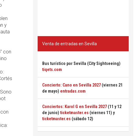
o
olen
án y
lauta
Venta de entradas en Sevilla
o" con
mino
Bus turístico por Sevilla (City Sightseeing)
tiqets.com
o:
Cortés
Concierto: Cano en Sevilla 2027
(viernes 21
de mayo)
entradas.com
n Sono
bot
Conciertos: Karol G en Sevilla 2027
(11 y 12
 con
de junio)
ticketmaster.es
(viernes 11) y
ticketmaster.es
(sábado 12)
ica: