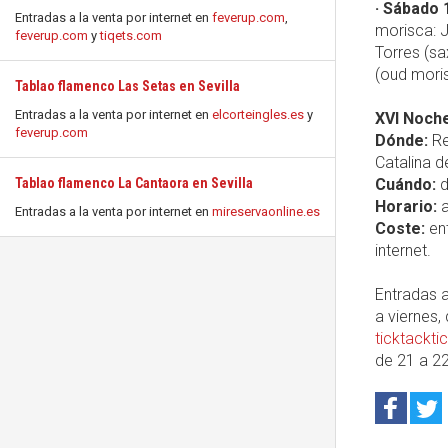
· Sábado 
Entradas a la venta por internet en
feverup.com
,
morisca: J
feverup.com
y
tiqets.com
Torres (sa
(oud morisc
Tablao flamenco Las Setas en Sevilla
Entradas a la venta por internet en
elcorteingles.es
y
XVI Noche
feverup.com
Dónde:
Re
Catalina de
Tablao flamenco La Cantaora en Sevilla
Cuándo:
d
Horario:
a
Entradas a la venta por internet en
mireservaonline.es
Coste:
ent
internet.
Entradas a
a viernes,
ticktackt
de 21 a 22