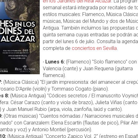
en los Jardines del Real Alcázar
. La progra
semanal estará integrada por recitales de t
estilos musicales: Flamenco, Música Clásica
músicas, Músicas del Mundo y dos de Músi
Antigua. También incluimos las propuestas d
quinta semana cuyas entradas se podrán adq
partir del lunes 6 de julio. Consulta la agenda
completa de
conciertos en Sevilla
.
· Lunes 6:
(Flamenco) "Solo flamenco" con
Valencia (cante) y Juan Requena (guitarra
flamenca).
:
(Música Clásica) "El jardín impresionista: del amanecer al crep
osario D'Aprile (violín) y Tommaso Cogato (piano).
s 8:
(Música Antigua) "Códices secretos / El manuscrito Voynic
era: César Carazo (canto y viola de brazo), Julieta Viñas (canto 
y Juan Manuel Rubio (arpa, viola, zanfoña, laúd y canto).
9:
(Otras músicas) "Cuentos nómadas / Narraciones musicales d
inado" con Caranzalem: Elena Escartín (flautas de pico), Pilar Al
gamba y voz) y Antonio Montiel (percusión).
10:
(Música Antigua) "Concerto Zapico Vol. 2" (estreno en Espa