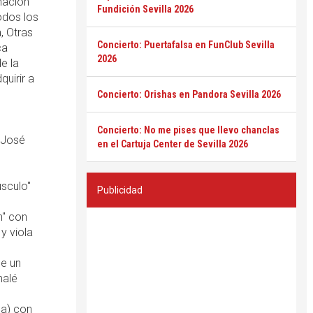
mación
Fundición Sevilla 2026
odos los
, Otras
Concierto: Puertafalsa en FunClub Sevilla
ca
2026
e la
uirir a
Concierto: Orishas en Pandora Sevilla 2026
Concierto: No me pises que llevo chanclas
 José
en el Cartuja Center de Sevilla 2026
úsculo"
Publicidad
h" con
y viola
e un
malé
ña) con