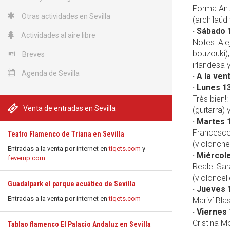
Forma Anti
Otras actividades en Sevilla
(archilaúd
· Sábado 
Actividades al aire libre
Notes: Ale
bouzouki),
Breves
irlandesa 
Agenda de Sevilla
· A la ven
· Lunes 13
Très bien!
Venta de entradas en Sevilla
(guitarra)
· Martes 
Francesco 
Teatro Flamenco de Triana en Sevilla
(violonche
Entradas a la venta por internet en
tiqets.com
y
· Miércol
feverup.com
Reale: Sar
(violoncell
Guadalpark el parque acuático de Sevilla
· Jueves 
Entradas a la venta por internet en
tiqets.com
Mariví Bla
· Viernes 
Cristina Mo
Tablao flamenco El Palacio Andaluz en Sevilla