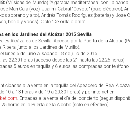
18:
(Músicas del Mundo) "Algarabía mediterránea" con La banda
osé Mari Cala (voz), Juanmi Cabral "Coyote" (bajo eléctrico), An
xos soprano y alto), Andrés Tomás Rodríguez (batería) y José C
a, banjo y voces). Ciclo "De orilla a orilla".
s en los Jardines del Alcázar 2015 Sevilla
ales Alcázares de Sevilla. Acceso por la Puerta de la Alcoba (
 Ribera, junto a los Jardines de Murillo).
el lunes 6 de junio al sábado 18 de julio de 2015.
 las 22:30 horas (acceso desde las 21 hasta las 22:25 horas).
radas 5 euros en taquilla y 6 euros las compradas por teléfono
nticipadas a la venta en la taquilla del Apeadero del Real Alcáza
 de 10 a 13 horas y de 19 a 20:30 horas) y por internet en
icket.com
. Entradas a la venta el día del concierto (según disponib
:25 horas en la Puerta de la Alcoba (sólo en efectivo).