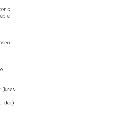
tonio
abral
Paseo
 o
r (lunes
ilidad)