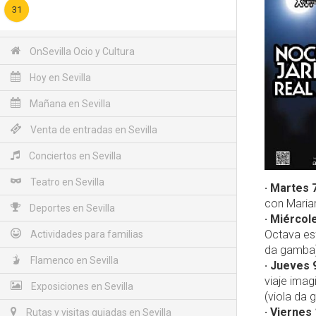
31
OnSevilla Ocio y Cultura
Hoy en Sevilla
Mañana en Sevilla
Venta de entradas en Sevilla
Conciertos en Sevilla
Teatro en Sevilla
· Martes 7
con Mariar
Deportes en Sevilla
· Miércole
Octava esf
Actividades para familias
da gamba) 
Flamenco en Sevilla
· Jueves 
viaje imag
Exposiciones en Sevilla
(viola da 
· Viernes 
Rutas y visitas guiadas en Sevilla