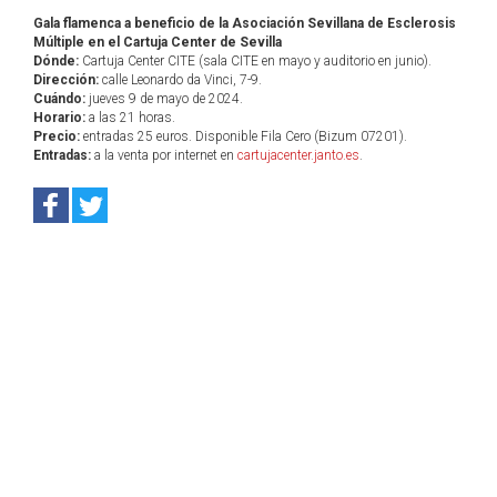
Gala flamenca a beneficio de la Asociación Sevillana de Esclerosis
Múltiple en el Cartuja Center de Sevilla
Dónde:
Cartuja Center CITE (sala CITE en mayo y auditorio en junio).
Dirección:
calle Leonardo da Vinci, 7-9.
Cuándo:
jueves 9 de mayo de 2024.
Horario:
a las 21 horas.
Precio:
entradas 25 euros. Disponible Fila Cero (Bizum 07201).
Entradas:
a la venta por internet en
cartujacenter.janto.es
.