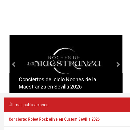
Anterior
Sig
Conciertos del ciclo Noches de la
Conciertos del ciclo Candlelight en
Maestranza en Sevilla 2026
Sevilla
Últimas publicaciones
Concierto: Robot Rock Alive en Custom Sevilla 2026