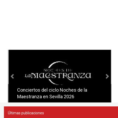
Anterior
Sig
Conciertos del ciclo Noches de la
Conciertos del ciclo Candlelight en
Maestranza en Sevilla 2026
Sevilla
Últimas publicaciones