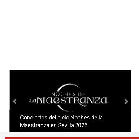
Anterior
Sig
Conciertos del ciclo Noches de la
Conciertos del ciclo Candlelight en
Maestranza en Sevilla 2026
Sevilla