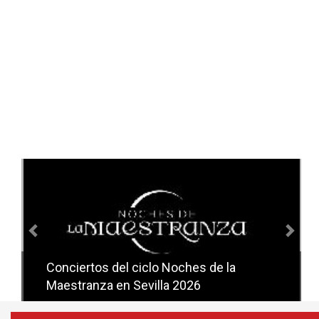
Anterior
Sig
Conciertos del ciclo Noches de la
Conciertos del ciclo Candlelight en
Maestranza en Sevilla 2026
Sevilla