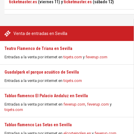
ticketmaster.es
(viernes 11) y
ticketmaster.es
(sábado 12)
Venta de entradas en Sevilla
Teatro Flamenco de Triana en Sevilla
Entradas a la venta por internet en
tiqets.com
y
feverup.com
Guadalpark el parque acuático de Sevilla
Entradas a la venta por internet en
tiqets.com
Tablao flamenco El Palacio Andaluz en Sevilla
Entradas a la venta por internet en
feverup.com
,
feverup.com
y
tiqets.com
Tablao flamenco Las Setas en Sevilla
Entradas a la venta por internet en
elcorteingles.es
y
feverup.com