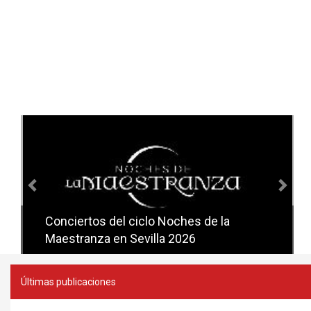
Anterior
Sig
Conciertos del ciclo Noches de la
Conciertos del ciclo Candlelight en
Maestranza en Sevilla 2026
Sevilla
Últimas publicaciones