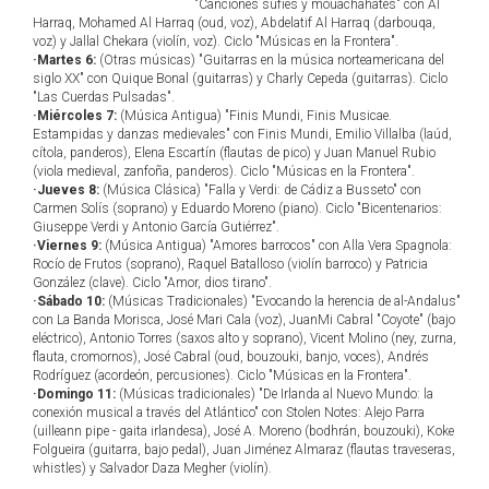
"Canciones sufíes y mouachahates" con Al
Harraq, Mohamed Al Harraq (oud, voz), Abdelatif Al Harraq (darbouqa,
voz) y Jallal Chekara (violín, voz). Ciclo "Músicas en la Frontera".
·Martes 6:
(Otras músicas) "Guitarras en la música norteamericana del
siglo XX" con Quique Bonal (guitarras) y Charly Cepeda (guitarras). Ciclo
"Las Cuerdas Pulsadas".
·Miércoles 7:
(Música Antigua) "Finis Mundi, Finis Musicae.
Estampidas y danzas medievales" con Finis Mundi, Emilio Villalba (laúd,
cítola, panderos), Elena Escartín (flautas de pico) y Juan Manuel Rubio
(viola medieval, zanfoña, panderos). Ciclo "Músicas en la Frontera".
·Jueves 8:
(Música Clásica) "Falla y Verdi: de Cádiz a Busseto" con
Carmen Solís (soprano) y Eduardo Moreno (piano). Ciclo "Bicentenarios:
Giuseppe Verdi y Antonio García Gutiérrez".
·Viernes 9:
(Música Antigua) "Amores barrocos" con Alla Vera Spagnola:
Rocío de Frutos (soprano), Raquel Batalloso (violín barroco) y Patricia
González (clave). Ciclo "Amor, dios tirano".
·Sábado 10:
(Músicas Tradicionales) "Evocando la herencia de al-Andalus"
con La Banda Morisca, José Mari Cala (voz), JuanMi Cabral "Coyote" (bajo
eléctrico), Antonio Torres (saxos alto y soprano), Vicent Molino (ney, zurna,
flauta, cromornos), José Cabral (oud, bouzouki, banjo, voces), Andrés
Rodríguez (acordeón, percusiones). Ciclo "Músicas en la Frontera".
·Domingo 11:
(Músicas tradicionales) "De Irlanda al Nuevo Mundo: la
conexión musical a través del Atlántico" con Stolen Notes: Alejo Parra
(uilleann pipe - gaita irlandesa), José A. Moreno (bodhrán, bouzouki), Koke
Folgueira (guitarra, bajo pedal), Juan Jiménez Almaraz (flautas traveseras,
whistles) y Salvador Daza Megher (violín).