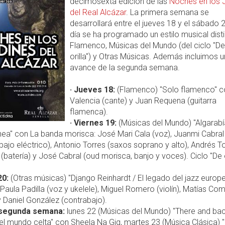
decimosexta edición de las
Noches en los 
del Real Alcázar
. La primera semana se
desarrollará entre el jueves 18 y el sábado 
día se ha programado un estilo musical disti
Flamenco, Músicas del Mundo (del ciclo "De 
orilla") y Otras Músicas. Además incluimos u
avance de la segunda semana.
· Jueves 18:
(Flamenco) "Solo flamenco" c
Valencia (cante) y Juan Requena (guitarra
flamenca).
· Viernes 19:
(Músicas del Mundo) "Algarabí
nea" con La banda morisca: José Mari Cala (voz), Juanmi Cabral
bajo eléctrico), Antonio Torres (saxos soprano y alto), Andrés 
(batería) y José Cabral (oud morisca, banjo y voces). Ciclo "De o
20:
(Otras músicas) "Django Reinhardt / El legado del jazz europ
: Paula Padilla (voz y ukelele), Miguel Romero (violín), Matías Co
 y Daniel González (contrabajo).
 segunda semana:
lunes 22 (Músicas del Mundo) "There and bac
l mundo celta" con Sheela Na Gig, martes 23 (Música Clásica) "