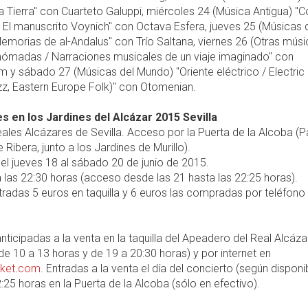
a Tierra" con Cuarteto Galuppi, miércoles 24 (Música Antigua) "
 El manuscrito Voynich" con Octava Esfera, jueves 25 (Músicas 
morias de al-Andalus" con Trío Saltana, viernes 26 (Otras músi
nómadas / Narraciones musicales de un viaje imaginado" con
 y sábado 27 (Músicas del Mundo) "Oriente eléctrico / Electric
zz, Eastern Europe Folk)" con Otomenian.
s en los Jardines del Alcázar 2015 Sevilla
ales Alcázares de Sevilla. Acceso por la Puerta de la Alcoba (
 Ribera, junto a los Jardines de Murillo).
el jueves 18 al sábado 20 de junio de 2015.
 las 22:30 horas (acceso desde las 21 hasta las 22:25 horas).
radas 5 euros en taquilla y 6 euros las compradas por teléfono
nticipadas a la venta en la taquilla del Apeadero del Real Alcáza
 de 10 a 13 horas y de 19 a 20:30 horas) y por internet en
icket.com
. Entradas a la venta el día del concierto (según disponib
:25 horas en la Puerta de la Alcoba (sólo en efectivo).