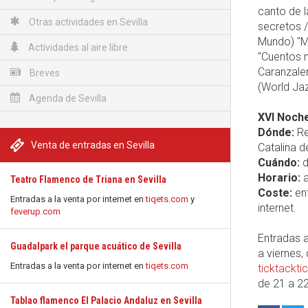
canto de l
Otras actividades en Sevilla
secretos /
Mundo) "Me
Actividades al aire libre
"Cuentos 
Caranzalem
Breves
(World Ja
Agenda de Sevilla
XVI Noche
Dónde:
Re
Venta de entradas en Sevilla
Catalina de
Cuándo:
d
Horario:
a
Teatro Flamenco de Triana en Sevilla
Coste:
ent
Entradas a la venta por internet en
tiqets.com
y
internet.
feverup.com
Entradas a
Guadalpark el parque acuático de Sevilla
a viernes,
Entradas a la venta por internet en
tiqets.com
ticktackt
de 21 a 22
Tablao flamenco El Palacio Andaluz en Sevilla