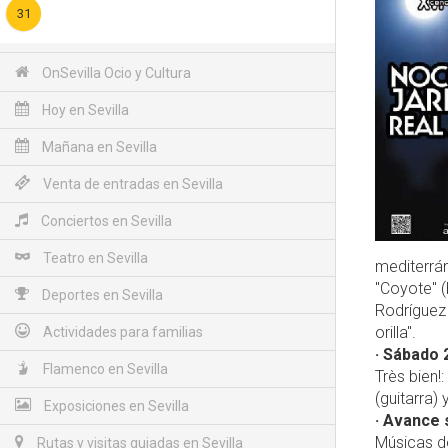
31
OnSevilla Ocio y Cultura
Hoy en Sevilla
Mañana en Sevilla
Venta de entradas en Sevilla
Conciertos en Sevilla
Teatro en Sevilla
mediterrá
"Coyote" (
Deportes en Sevilla
Rodríguez 
orilla".
Actividades para familias
· Sábado 
Flamenco en Sevilla
Très bien!
(guitarra)
Exposiciones en Sevilla
· Avance
Músicas de
Rutas y visitas guiadas en Sevilla