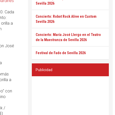
Jardines
Sevilla 2026
20. Cada
Concierto: Robot Rock Alive en Custom
nto:
Sevilla 2026
orilla a
n
Concierto: María José Llergo en el Teatro
de la Maestranza de Sevilla 2026
on José
Festival de Fado de Sevilla 2026
a
Publicidad
Tomás
rilla a
eo" con
mino
k /
El