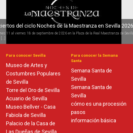
iertos del ciclo Noches de la Maestranza en Sevilla 202
rnes 11 al viernes 18 de septiembre de 2026 en la Plaza de la Real Maestranza de Sevill
[...]
Para conocer Sevilla
Para conocer la Semana
Santa
Museo de Artes y
Semana Santa de
Costumbres Populares
Sevilla
de Sevilla
Semana Santa de
Torre del Oro de Sevilla
Sevilla
Acuario de Sevilla
cómo es una procesión
Museo Bellver - Casa
pasos
Fabiola de Sevilla
información básica
Palacio de la Casa de
Las Dueñas de Sevilla