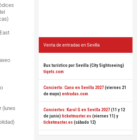
Códices
del
cas)
 East
Venta de entradas en Sevilla
Paseo
Bus turístico por Sevilla (City Sightseeing)
tiqets.com
 o
Concierto: Cano en Sevilla 2027
(viernes 21
de mayo)
entradas.com
r (lunes
Conciertos: Karol G en Sevilla 2027
(11 y 12
de junio)
ticketmaster.es
(viernes 11) y
ilidad)
ticketmaster.es
(sábado 12)