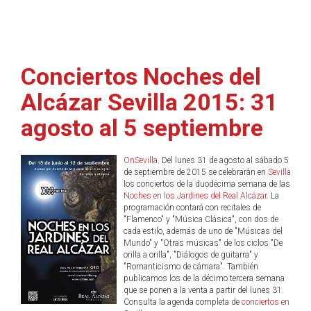
Conciertos Noches del
Alcázar Sevilla 2015: 31
agosto al 5 septiembre
OnSevilla
. Del lunes 31 de agosto al sábado 5
de septiembre de 2015 se celebrarán en
Sevilla
los conciertos de la duodécima semana de las
Noches en los Jardines del Real Alcázar
. La
programación contará con recitales de
"Flamenco" y "Música Clásica", con dos de
cada estilo, además de uno de "Músicas del
Mundo" y "Otras músicas" de los ciclos "De
orilla a orilla", "Diálogos de guitarra" y
"Romanticismo de cámara". También
publicamos los de la décimo tercera semana
que se ponen a la venta a partir del lunes 31.
Consulta la agenda completa de
conciertos en