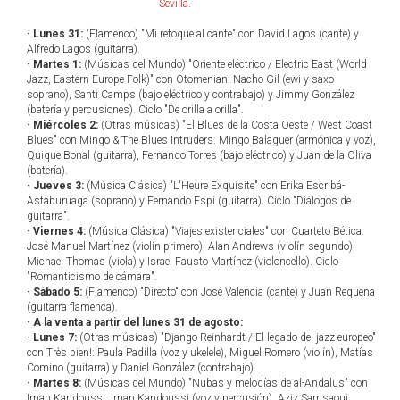
Sevilla
.
· Lunes 31:
(Flamenco) "Mi retoque al cante" con David Lagos (cante) y
Alfredo Lagos (guitarra).
· Martes 1:
(Músicas del Mundo) "Oriente eléctrico / Electric East (World
Jazz, Eastern Europe Folk)" con Otomenian: Nacho Gil (ewi y saxo
soprano), Santi Camps (bajo eléctrico y contrabajo) y Jimmy González
(batería y percusiones). Ciclo "De orilla a orilla".
· Miércoles 2:
(Otras músicas) "El Blues de la Costa Oeste / West Coast
Blues" con Mingo & The Blues Intruders: Mingo Balaguer (armónica y voz),
Quique Bonal (guitarra), Fernando Torres (bajo eléctrico) y Juan de la Oliva
(batería).
· Jueves 3:
(Música Clásica) "L'Heure Exquisite" con Erika Escribá-
Astaburuaga (soprano) y Fernando Espí (guitarra). Ciclo "Diálogos de
guitarra".
· Viernes 4:
(Música Clásica) "Viajes existenciales" con Cuarteto Bética:
José Manuel Martínez (violín primero), Alan Andrews (violín segundo),
Michael Thomas (viola) y Israel Fausto Martínez (violoncello). Ciclo
"Romanticismo de cámara".
· Sábado 5:
(Flamenco) "Directo" con José Valencia (cante) y Juan Requena
(guitarra flamenca).
· A la venta a partir del lunes 31 de agosto:
· Lunes 7:
(Otras músicas) "Django Reinhardt / El legado del jazz europeo"
con Très bien!: Paula Padilla (voz y ukelele), Miguel Romero (violín), Matías
Comino (guitarra) y Daniel González (contrabajo).
· Martes 8:
(Músicas del Mundo) "Nubas y melodías de al-Andalus" con
Iman Kandoussi: Iman Kandoussi (voz y percusión), Aziz Samsaoui