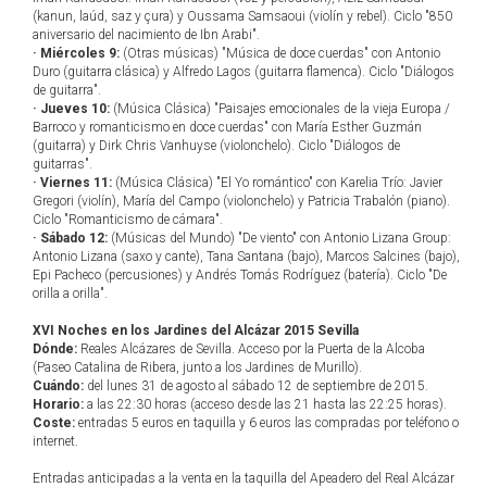
(kanun, laúd, saz y çura) y Oussama Samsaoui (violín y rebel). Ciclo "850
aniversario del nacimiento de Ibn Arabi".
· Miércoles 9:
(Otras músicas) "Música de doce cuerdas" con Antonio
Duro (guitarra clásica) y Alfredo Lagos (guitarra flamenca). Ciclo "Diálogos
de guitarra".
· Jueves 10:
(Música Clásica) "Paisajes emocionales de la vieja Europa /
Barroco y romanticismo en doce cuerdas" con María Esther Guzmán
(guitarra) y Dirk Chris Vanhuyse (violonchelo). Ciclo "Diálogos de
guitarras".
· Viernes 11:
(Música Clásica) "El Yo romántico" con Karelia Trío: Javier
Gregori (violín), María del Campo (violonchelo) y Patricia Trabalón (piano).
Ciclo "Romanticismo de cámara".
· Sábado 12:
(Músicas del Mundo) "De viento" con Antonio Lizana Group:
Antonio Lizana (saxo y cante), Tana Santana (bajo), Marcos Salcines (bajo),
Epi Pacheco (percusiones) y Andrés Tomás Rodríguez (batería). Ciclo "De
orilla a orilla".
XVI Noches en los Jardines del Alcázar 2015 Sevilla
Dónde:
Reales Alcázares de Sevilla. Acceso por la Puerta de la Alcoba
(Paseo Catalina de Ribera, junto a los Jardines de Murillo).
Cuándo:
del lunes 31 de agosto al sábado 12 de septiembre de 2015.
Horario:
a las 22:30 horas (acceso desde las 21 hasta las 22:25 horas).
Coste:
entradas 5 euros en taquilla y 6 euros las compradas por teléfono o
internet.
Entradas anticipadas a la venta en la taquilla del Apeadero del Real Alcázar