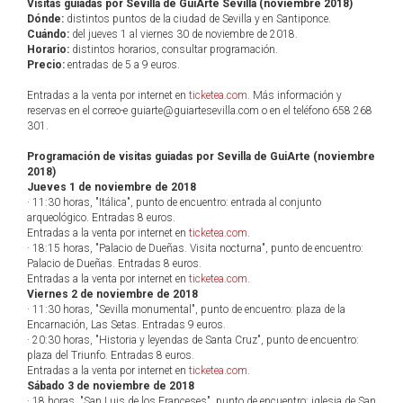
Visitas guiadas por Sevilla de GuiArte Sevilla (noviembre 2018)
Dónde:
distintos puntos de la ciudad de Sevilla y en Santiponce.
Cuándo:
del jueves 1 al viernes 30 de noviembre de 2018.
Horario:
distintos horarios, consultar programación.
Precio:
entradas de 5 a 9 euros.
Entradas a la venta por internet en
ticketea.com
. Más información y
reservas en el correo-e guiarte@guiartesevilla.com o en el teléfono 658 268
301.
Programación de visitas guiadas por Sevilla de GuiArte (noviembre
2018)
Jueves 1 de noviembre de 2018
· 11:30 horas, "Itálica", punto de encuentro: entrada al conjunto
arqueológico. Entradas 8 euros.
Entradas a la venta por internet en
ticketea.com
.
· 18:15 horas, "Palacio de Dueñas. Visita nocturna", punto de encuentro:
Palacio de Dueñas. Entradas 8 euros.
Entradas a la venta por internet en
ticketea.com
.
Viernes 2 de noviembre de 2018
· 11:30 horas, "Sevilla monumental", punto de encuentro: plaza de la
Encarnación, Las Setas. Entradas 9 euros.
· 20:30 horas, "Historia y leyendas de Santa Cruz", punto de encuentro:
plaza del Triunfo. Entradas 8 euros.
Entradas a la venta por internet en
ticketea.com
.
Sábado 3 de noviembre de 2018
· 18 horas, "San Luis de los Franceses", punto de encuentro: iglesia de San