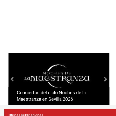
Anterior
Sig
Conciertos del ciclo Candlelight en
Sevilla
Últimas publicaciones