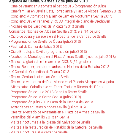
Agenda de Sevilla, viernes 12 de julio de 2013
-
Cine de verano en Asómate al patio 2013 (programación julio)
-
Cine familiar en Sevilla Este, Torreblanca y Parque Alcosa (verano 2013)
-
Concierto: Automatics y Blam de Lam en Nocturama Sevilla 2013
-
Concierto: Javier Perianes y ROSS integral de piano de Beethoven
-
Noches en los Jardines del Alcázar 2013 Sevilla
Conciertos Noches del Alcázar Sevilla 2013: 8 al 14 de julio
-
Ciclo de ópera y zarzuela en el Hospital de la Caridad de Sevilla
-
Programación de Sevilla de Ópera (julio 2013)
-
Festival de Danza de Itálica 2013
-
Ciclo Entretejas Sevilla (programación julio 2013)
-
Noches de Monólogos en el Plaza Armas Sevilla (mes de julio 2013)
-
Teatro: La gloria de mi mare en el CICUS (21 grados)
-
Teatro: Bécquer, un retorno anhelado Noches de la Buhaira 2013
-
IX Corral de Comedias de Triana 2013
-
Teatro: Genius Loci en las Setas Sevilla
-
Teatro: La venganza de Don Mendo en el Palacio Marqueses Algaba
-
Microteatro: Caballo rojo en Zaherí Teatro y Rincón del Búho
-
Programación de julio 2013 Casa La Teatro Sevilla
-
Programación de La Carpa Sevilla (julio 2013)
-
Programación julio 2013 Casa de la Ciencia de Sevilla
-
Actividades en Pares o nones Sevilla (julio 2013)
-
Crearte: Mercado de Artesanía en el Plaza de Armas de Sevilla
-
Veranillos del Alamillo 2013 en Sevilla
-
Visitas nocturnas a la iglesia del Salvador de Sevilla
-
Visitas a la restauración del Retablo de la Catedral de Sevilla
-
Visitas nocturas al Alcázar de Sevilla