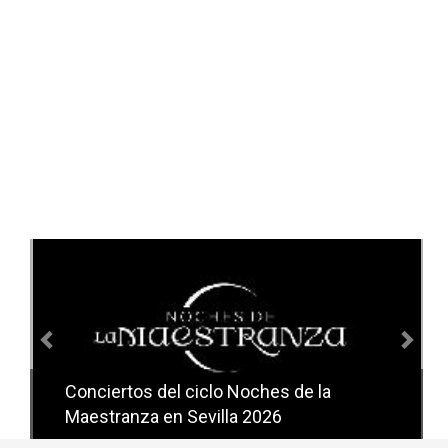
Anterior
Sig
Conciertos del ciclo Candlelight en
Sevilla