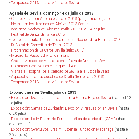
-
Temporada 2013 en Isla Mágica de Sevilla
Agenda de Sevilla, domingo 14 de julio de 2013
-
Cine de verano en Asómate al patio 2013 (programación julio)
-
Noches en los Jardines del Alcázar 2013 Sevilla
Conciertos Noches del Alcázar Sevilla 2013: 8 al 14 de julio
-
Festival de Danza de Itálica 2013
-
Teatro: Lisístrata. Una comedia musical Noches de la Buhaira 2013
-
IX Corral de Comedias de Triana 2013
-
Programación de La Carpa Sevilla (julio 2013)
-
Mercadillo 'Paseo del Arte' en Triana
-
Crearte: Mercado de Artesanía en el Plaza de Armas de Sevilla
-
Domingos Creativos en el parque del Alamillo
-
Visitas al Hospital de la Caridad de Sevilla a la luz de la velas
-
Aquópolis el parque acuático de Sevilla (temporada 2013)
-
Temporada 2013 en Isla Mágica de Sevilla
Exposiciones en Sevilla, julio de 2013
-
Exposición: Más que mil palabras en la Galería Roja de Sevilla
(hasta el 13
de julio)
-
Exposición: Santas de Zurbarán: Devoción y Persuasión en Sevilla
(hasta
el 20 julio)
-
Exposición: Lotty Rosenfeld Por una poética de la rebeldía (CAAC)
(hasta
el 21 de julio)
-
Exposición: Seré tu voz. Eres mi luz en la Fundación Madariaga
(hasta el
26 de julio)