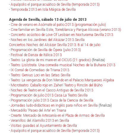
-
Aquópolis el parque acuático de Sevilla (temporada 2013)
-
Temporada 2013 en Isla Mágica de Sevilla
Agenda de Sevilla, sábado 13 de julio de 2013
-
Cine de verano en Asómate al patio 2013 (programación julio)
-
Cine familiar en Sevilla Este, Torreblanca y Parque Alcosa (verano 2013)
-
Concierto: acústico de Love Of Lesbian en Nocturama Sevilla 2013
-
Noches en los Jardines del Alcázar 2013 Sevilla
Conciertos Noches del Alcázar Sevilla 2013: 8 al 14 de julio
-
Programación de Sevilla de Ópera (julio 2013)
-
Festival de Danza de Itálica 2013
-
Teatro: La gloria de mi mare en el CICUS (21 grados)
(finaliza)
-
Teatro: Lisístrata. Una comedia musical Noches de la Buhaira 2013
-
IX Corral de Comedias de Triana 2013
-
Teatro: Genius Loci en las Setas Sevilla
-
Teatro: La venganza de Don Mendo en el Palacio Marqueses Algaba
-
Microteatro: Caballo rojo en Zaherí Teatro y Rincón del Búho
-
Noches de Teatro en el Casco Antiguo de Sevilla 2013
-
Programación de julio 2013 Casa La Teatro Sevilla
-
Programación julio 2013 Casa de la Ciencia de Sevilla
-
Jornadas ludo-didácticas en inglés para niños en Sevilla
(finaliza)
-
Mercadillo 'Paseo del Arte' en Triana
-
Crearte: Mercado de Artesanía en el Plaza de Armas de Sevilla
-
Veranillos del Alamillo 2013 en Sevilla
-
Visitas guiadas al Ayuntamiento de Sevilla
-
Aquópolis el parque acuático de Sevilla (temporada 2013)