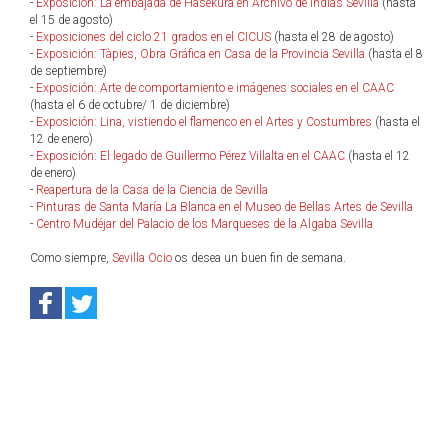
-
Exposición: La embajada de Hasekura en Archivo de Indias Sevilla
(hasta
el 15 de agosto)
-
Exposiciones del ciclo 21 grados en el CICUS
(hasta el 28 de agosto)
-
Exposición: Tàpies, Obra Gráfica en Casa de la Provincia Sevilla
(hasta el 8
de septiembre)
-
Exposición: Arte de comportamiento e imágenes sociales en el CAAC
(hasta el 6 de octubre/ 1 de diciembre)
-
Exposición: Lina, vistiendo el flamenco en el Artes y Costumbres
(hasta el
12 de enero)
-
Exposición: El legado de Guillermo Pérez Villalta en el CAAC
(hasta el 12
de enero)
-
Reapertura de la Casa de la Ciencia de Sevilla
-
Pinturas de Santa María La Blanca en el Museo de Bellas Artes de Sevilla
-
Centro Mudéjar del Palacio de los Marqueses de la Algaba Sevilla
Como siempre,
Sevilla Ocio
os desea un buen fin de semana.