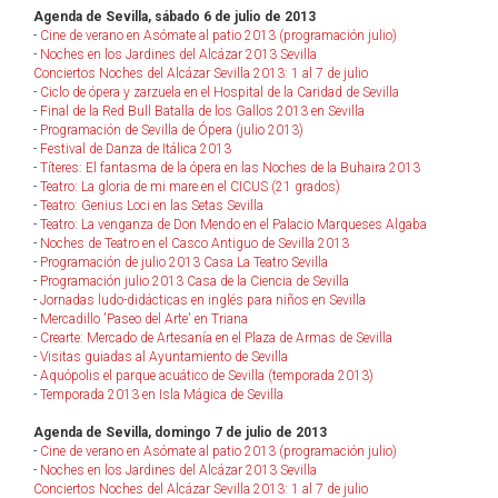
Agenda de Sevilla, sábado 6 de julio de 2013
-
Cine de verano en Asómate al patio 2013 (programación julio)
-
Noches en los Jardines del Alcázar 2013 Sevilla
Conciertos Noches del Alcázar Sevilla 2013: 1 al 7 de julio
-
Ciclo de ópera y zarzuela en el Hospital de la Caridad de Sevilla
-
Final de la Red Bull Batalla de los Gallos 2013 en Sevilla
-
Programación de Sevilla de Ópera (julio 2013)
-
Festival de Danza de Itálica 2013
-
Títeres: El fantasma de la ópera en las Noches de la Buhaira 2013
-
Teatro: La gloria de mi mare en el CICUS (21 grados)
-
Teatro: Genius Loci en las Setas Sevilla
-
Teatro: La venganza de Don Mendo en el Palacio Marqueses Algaba
-
Noches de Teatro en el Casco Antiguo de Sevilla 2013
-
Programación de julio 2013 Casa La Teatro Sevilla
-
Programación julio 2013 Casa de la Ciencia de Sevilla
-
Jornadas ludo-didácticas en inglés para niños en Sevilla
-
Mercadillo 'Paseo del Arte' en Triana
-
Crearte: Mercado de Artesanía en el Plaza de Armas de Sevilla
-
Visitas guiadas al Ayuntamiento de Sevilla
-
Aquópolis el parque acuático de Sevilla (temporada 2013)
-
Temporada 2013 en Isla Mágica de Sevilla
Agenda de Sevilla, domingo 7 de julio de 2013
-
Cine de verano en Asómate al patio 2013 (programación julio)
-
Noches en los Jardines del Alcázar 2013 Sevilla
Conciertos Noches del Alcázar Sevilla 2013: 1 al 7 de julio