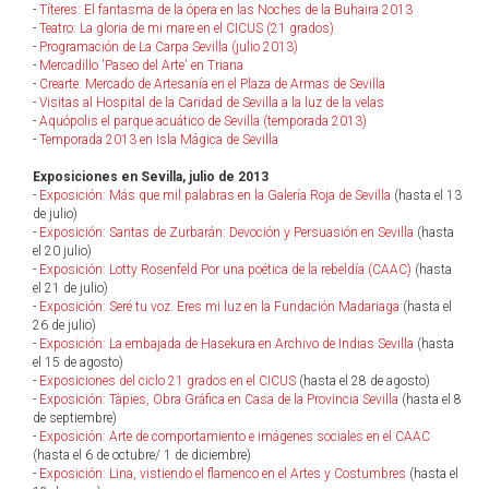
-
Títeres: El fantasma de la ópera en las Noches de la Buhaira 2013
-
Teatro: La gloria de mi mare en el CICUS (21 grados)
-
Programación de La Carpa Sevilla (julio 2013)
-
Mercadillo 'Paseo del Arte' en Triana
-
Crearte: Mercado de Artesanía en el Plaza de Armas de Sevilla
-
Visitas al Hospital de la Caridad de Sevilla a la luz de la velas
-
Aquópolis el parque acuático de Sevilla (temporada 2013)
-
Temporada 2013 en Isla Mágica de Sevilla
Exposiciones en Sevilla, julio de 2013
-
Exposición: Más que mil palabras en la Galería Roja de Sevilla
(hasta el 13
de julio)
-
Exposición: Santas de Zurbarán: Devoción y Persuasión en Sevilla
(hasta
el 20 julio)
-
Exposición: Lotty Rosenfeld Por una poética de la rebeldía (CAAC)
(hasta
el 21 de julio)
-
Exposición: Seré tu voz. Eres mi luz en la Fundación Madariaga
(hasta el
26 de julio)
-
Exposición: La embajada de Hasekura en Archivo de Indias Sevilla
(hasta
el 15 de agosto)
-
Exposiciones del ciclo 21 grados en el CICUS
(hasta el 28 de agosto)
-
Exposición: Tàpies, Obra Gráfica en Casa de la Provincia Sevilla
(hasta el 8
de septiembre)
-
Exposición: Arte de comportamiento e imágenes sociales en el CAAC
(hasta el 6 de octubre/ 1 de diciembre)
-
Exposición: Lina, vistiendo el flamenco en el Artes y Costumbres
(hasta el