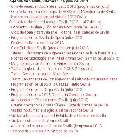
Agenda de Sevilla, viernes 5 de julio de 2013
-
Cine de verano en Asómate al patio 2013 (programación julio)
-
Concierto: música de cine por la ROSS en el Maestranza de Sevilla
-
Noches en los Jardines del Alcázar 2013 Sevilla
Conciertos Noches del Alcázar Sevilla 2013: 1 al 7 de julio
-
Concierto: Havalina y Lõbison en Nocturama Sevilla 2013
-
Ciclo de ópera y zarzuela en el Hospital de la Caridad de Sevilla
-
Programación de Sevilla de Ópera (julio 2013)
-
Festival de Danza de Itálica 2013
-
Ciclo Entretejas Sevilla (programación julio 2013)
-
Títeres: El fantasma de la ópera en las Noches de la Buhaira 2013
-
Noches de Monólogos en el Plaza Armas Sevilla (mes de julio 2013)
-
MagiComedy con Alberto de Figueiredo en Sevilla
-
Teatro: La gloria de mi mare en el CICUS (21 grados)
-
Teatro: Genius Loci en las Setas Sevilla
-
Teatro: La venganza de Don Mendo en el Palacio Marqueses Algaba
-
Programación de julio 2013 Casa La Teatro Sevilla
-
Programación de La Carpa Sevilla (julio 2013)
-
Programación julio 2013 Casa de la Ciencia de Sevilla
-
Actividades en Pares o nones Sevilla (julio 2013)
-
Crearte: Mercado de Artesanía en el Plaza de Armas de Sevilla
-
Visitas nocturnas a la iglesia del Salvador de Sevilla
-
Visitas a la restauración del Retablo de la Catedral de Sevilla
-
Visitas nocturas al Alcázar de Sevilla
-
Aquópolis el parque acuático de Sevilla (temporada 2013)
-
Temporada 2013 en Isla Mágica de Sevilla