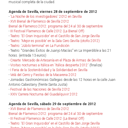
musical completa de la ciudad.
Agenda de Sevilla, viernes 28 de septiembre de 2012
-
'La Noche de los investigadores' 2012 en Sevilla
-
XVII Bienal de Flamenco de Sevilla 2012
Bienal de Flamenco 2012: programa del 24 al 30 de septiembre
-
III Festival Flamenco de Calle 2012 (La Bienal Off)
-
Teatro: 'El Gran Inquisidor' en el Castillo de San Jorge Sevilla
-
Teatro: 'Mejor es posible' en la Sala Cero Sevilla (otoño 2012)
-
Teatro: 'Júbilo terminal' en La Fundición
- Teatro: "Grandes Éxitos de Juanjo Macías" en La Imperdible a las 21
horas. (entrada 13 euros)
-
Crearte: Mercado de Artesanía en el Plaza de Armas de Sevilla
-
Visitas nocturnas a Itálica en 'Itálica despierta 2012'
(finaliza)
-
I Feria de la Sostenibilidad y la Solidaridad en Sevilla
-
Velá del Cerro y Fiestas de la Macarena 2012
- Jornadas Gastronómicas Gallegas desde las 12 horas en la calle Juan
Antonio Cabestany (frente Santa Justa)
-
Festival de las Naciones de Sevilla 2012
-
XXIV Carrera Nocturna del Guadalquivir 2012
Agenda de Sevilla, sábado 29 de septiembre de 2012
-
XVII Bienal de Flamenco de Sevilla 2012
Bienal de Flamenco 2012: programa del 24 al 30 de septiembre
-
III Festival Flamenco de Calle 2012 (La Bienal Off)
-
Teatro: 'El Gran Inquisidor' en el Castillo de San Jorge Sevilla