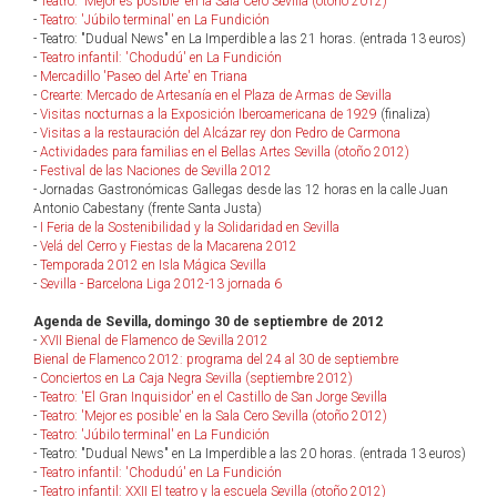
-
Teatro: 'Mejor es posible' en la Sala Cero Sevilla (otoño 2012)
-
Teatro: 'Júbilo terminal' en La Fundición
- Teatro: "Dudual News" en La Imperdible a las 21 horas. (entrada 13 euros)
-
Teatro infantil: 'Chodudú' en La Fundición
-
Mercadillo 'Paseo del Arte' en Triana
-
Crearte: Mercado de Artesanía en el Plaza de Armas de Sevilla
-
Visitas nocturnas a la Exposición Iberoamericana de 1929
(finaliza)
-
Visitas a la restauración del Alcázar rey don Pedro de Carmona
-
Actividades para familias en el Bellas Artes Sevilla (otoño 2012)
-
Festival de las Naciones de Sevilla 2012
- Jornadas Gastronómicas Gallegas desde las 12 horas en la calle Juan
Antonio Cabestany (frente Santa Justa)
-
I Feria de la Sostenibilidad y la Solidaridad en Sevilla
-
Velá del Cerro y Fiestas de la Macarena 2012
-
Temporada 2012 en Isla Mágica Sevilla
-
Sevilla - Barcelona Liga 2012-13 jornada 6
Agenda de Sevilla, domingo 30 de septiembre de 2012
-
XVII Bienal de Flamenco de Sevilla 2012
Bienal de Flamenco 2012: programa del 24 al 30 de septiembre
-
Conciertos en La Caja Negra Sevilla (septiembre 2012)
-
Teatro: 'El Gran Inquisidor' en el Castillo de San Jorge Sevilla
-
Teatro: 'Mejor es posible' en la Sala Cero Sevilla (otoño 2012)
-
Teatro: 'Júbilo terminal' en La Fundición
- Teatro: "Dudual News" en La Imperdible a las 20 horas. (entrada 13 euros)
-
Teatro infantil: 'Chodudú' en La Fundición
-
Teatro infantil: XXII El teatro y la escuela Sevilla (otoño 2012)