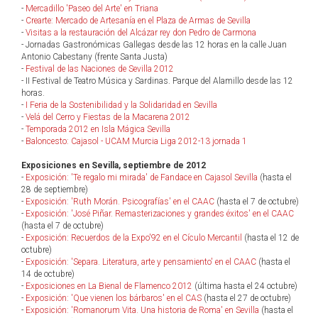
-
Mercadillo 'Paseo del Arte' en Triana
-
Crearte: Mercado de Artesanía en el Plaza de Armas de Sevilla
-
Visitas a la restauración del Alcázar rey don Pedro de Carmona
- Jornadas Gastronómicas Gallegas desde las 12 horas en la calle Juan
Antonio Cabestany (frente Santa Justa)
-
Festival de las Naciones de Sevilla 2012
- II Festival de Teatro Música y Sardinas. Parque del Alamillo desde las 12
horas.
-
I Feria de la Sostenibilidad y la Solidaridad en Sevilla
-
Velá del Cerro y Fiestas de la Macarena 2012
-
Temporada 2012 en Isla Mágica Sevilla
-
Baloncesto: Cajasol - UCAM Murcia Liga 2012-13 jornada 1
Exposiciones en Sevilla, septiembre de 2012
-
Exposición: 'Te regalo mi mirada' de Fandace en Cajasol Sevilla
(hasta el
28 de septiembre)
-
Exposición: 'Ruth Morán. Psicografías' en el CAAC
(hasta el 7 de octubre)
-
Exposición: 'José Piñar. Remasterizaciones y grandes éxitos' en el CAAC
(hasta el 7 de octubre)
-
Exposición: Recuerdos de la Expo'92 en el Cículo Mercantil
(hasta el 12 de
octubre)
-
Exposición: 'Separa. Literatura, arte y pensamiento' en el CAAC
(hasta el
14 de octubre)
-
Exposiciones en La Bienal de Flamenco 2012
(última hasta el 24 octubre)
-
Exposición: 'Que vienen los bárbaros' en el CAS
(hasta el 27 de octubre)
-
Exposición: 'Romanorum Vita. Una historia de Roma' en Sevilla
(hasta el