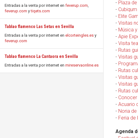
-
Plaza de
Entradas a la venta por internet en
feverup.com
,
-
Cubiqum 
feverup.com
y
tiqets.com
-
Elite Gam
-
Visitas n
Tablao flamenco Las Setas en Sevilla
-
Música y 
Entradas a la venta por internet en
elcorteingles.es
y
-
Apie Expe
feverup.com
-
Visita te
-
Rutas gu
Tablao flamenco La Cantaora en Sevilla
-
Visitas g
-
Programa
Entradas a la venta por internet en
mireservaonline.es
-
Rutas cul
-
Visitas g
-
Visitas g
-
Rutas cul
-
Conocer S
-
Acuario d
-
Noria de 
-
Feria de 
Agenda de