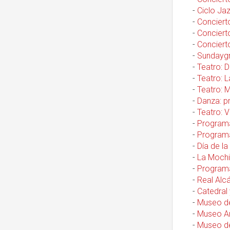
-
Ciclo Jaz
-
Concierto
-
Concierto
-
Concierto
-
Sundaygr
-
Teatro: 
-
Teatro: L
-
Teatro: 
-
Danza: p
-
Teatro: V
-
Programa
-
Programa
-
Día de l
-
La Mochil
-
Programa
-
Real Alcá
-
Catedral 
-
Museo de
-
Museo Ar
-
Museo de