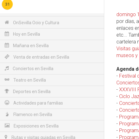
31
domingo 
por días, 
OnSevilla Ocio y Cultura
enlaces en
Hoy en Sevilla
etc... Ta
cartelera
Mañana en Sevilla
Visitas gu
museos y 
Venta de entradas en Sevilla
Conciertos en Sevilla
Agenda de
-
Festival
Teatro en Sevilla
Conciertos
-
XXXVIII F
Deportes en Sevilla
-
Ciclo Jaz
-
Conciert
Actividades para familias
-
Concierto
Flamenco en Sevilla
-
Programa
-
Programa
Exposiciones en Sevilla
-
Programa
-
Programa
Rutas y visitas guiadas en Sevilla