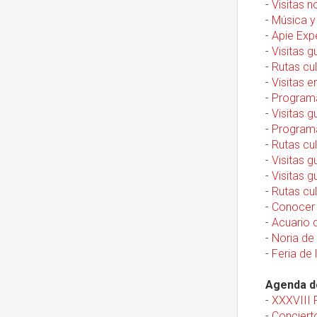
-
Visitas n
-
Música y 
-
Apie Expe
-
Visitas 
-
Rutas cu
-
Visitas e
-
Programa
-
Visitas g
-
Programa
-
Rutas cul
-
Visitas g
-
Visitas g
-
Rutas cul
-
Conocer S
-
Acuario d
-
Noria de 
-
Feria de 
Agenda de
-
XXXVIII F
-
Concierto