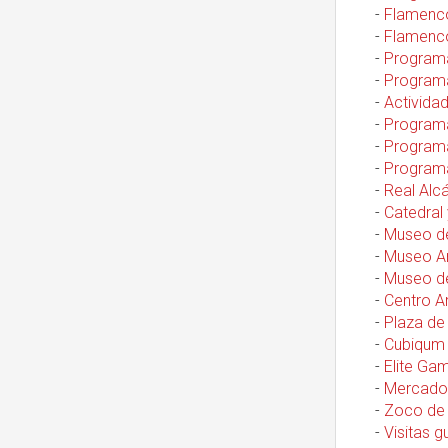
-
Flamenco:
-
Flamenco:
-
Programa
-
Programa
-
Actividad
-
Programa
-
Programa
-
Programa
-
Real Alcá
-
Catedral 
-
Museo de
-
Museo Ar
-
Museo de
-
Centro A
-
Plaza de
-
Cubiqum 
-
Elite Gam
-
Mercado 
-
Zoco de 
-
Visitas g