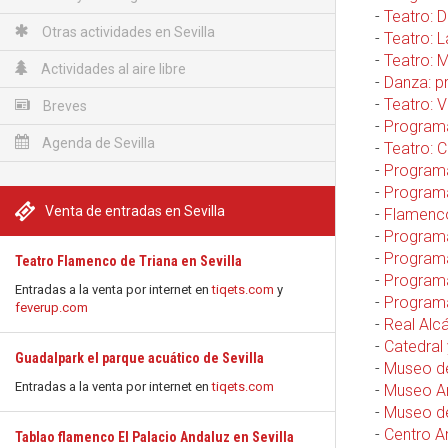
-
Teatro: 
Otras actividades en Sevilla
-
Teatro: L
-
Teatro: 
Actividades al aire libre
-
Danza: p
-
Teatro: V
Breves
-
Programa
Agenda de Sevilla
-
Teatro: C
-
Programa
-
Programa
Venta de entradas en Sevilla
-
Flamenco:
-
Programa
-
Programa
Teatro Flamenco de Triana en Sevilla
-
Programa
Entradas a la venta por internet en
tiqets.com
y
-
Programa
feverup.com
-
Real Alcá
-
Catedral 
Guadalpark el parque acuático de Sevilla
-
Museo de
Entradas a la venta por internet en
tiqets.com
-
Museo Ar
-
Museo de
-
Centro A
Tablao flamenco El Palacio Andaluz en Sevilla