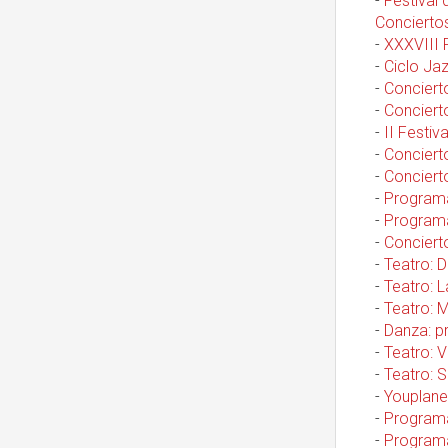
-
Festival
Conciertos
-
XXXVIII F
-
Ciclo Jaz
-
Conciert
-
Conciert
-
II Festiv
-
Concierto
-
Concierto
-
Programa
-
Programa
-
Conciert
-
Teatro: 
-
Teatro: L
-
Teatro: 
-
Danza: p
-
Teatro: V
-
Teatro: S
-
Youplane
-
Programa
-
Programa