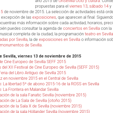
año 2015 de
OnSevilla Ocio y cultura
. Conti
propuestas para el
viernes 13
,
sábado 14
y
15
de noviembre de 2015. La selección de actividades está or
a excepción de las
exposiciones
, que aparecen al final. Siguiend
cuentras más información sobre cada actividad, horarios, preci
mbién puedes consultar la agenda de
conciertos en Sevilla
con la
 musical completa de la ciudad, la programación
teatro en Sevill
iadas por Sevilla
, la de
exposiciones en Sevilla
o información so
monumentos de Sevilla
.
 Sevilla, viernes 13 de noviembre de 2015
 de Cine Europeo de Sevilla SEFF 2015
 del XII Festival de Cine Europeo de Sevilla (SEFF 2015)
eria del Libro Antiguo de Sevilla 2015
z en noviembre 2015 en el Central de Sevilla
o: La libertad 5º de abono 2015-16 de la ROSS en Sevilla
: La Frontera en Malandar Sevilla
ción de la sala Fanatic Sevilla (noviembre 2015)
ción de La Sala de Sevilla (otoño 2015)
ción de la Sala X de Sevilla (noviembre 2015)
ción de la sala Höllander Sevilla (noviembre 2015)