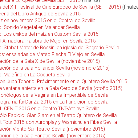
 de Cine Europeo de Sevilla SEFF 2015
(finaliza)
 del XII Festival de Cine Europeo de Sevilla (SEFF 2015)
(finaliz
eria del Libro Antiguo de Sevilla 2015
z en noviembre 2015 en el Central de Sevilla
o: Sonido Vegetal en Malandar Sevilla
o: Los chikos del maíz en Custom Sevilla 2015
al Almaclara Palabra de Mujer en Sevilla 2015
: Stabat Mater de Rossini en iglesia del Sagrario Sevilla
s: ensaladas de Mateo Flecha El Viejo en Sevilla
ción de la Sala X de Sevilla (noviembre 2015)
ción de la sala Höllander Sevilla (noviembre 2015)
o: Malefino en La Coqueta Sevilla
Don Juan Tenorio. Próximamente en el Quintero Sevilla 2015
a ventana abierta en la Sala Cero de Sevilla (otoño 2015)
Monólogos de la Vagina en La Imperdible de Sevilla
rograma funDanZa 2015 en La Fundición de Sevilla
II CENIT 2015 en el Centro TNT-Atalaya Sevilla
ólo Fabiolo. Glan Slam en el Teatro Quintero de Sevilla
t Tour 2015 con Auronplay y Wismichu en Fibes Sevilla
ción Viento Sur Teatro Sevilla (noviembre 2015)
ción de la sala Fanatic Sevilla (noviembre 2015)